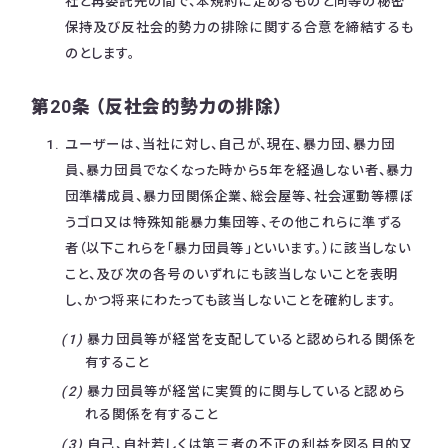
社と再委託先の間で、本規約に定めるものと同等の秘密
保持及び反社会的勢力の排除に関する合意を締結するも
のとします。
第20条 （反社会的勢力の排除）
ユーザーは、当社に対し、自己が、現在、暴力団、暴力団
員、暴力団員でなくなった時から5年を経過しない者、暴力
団準構成員、暴力団関係企業、総会屋等、社会運動等標ぼ
うゴロ又は特殊知能暴力集団等、その他これらに準ずる
者（以下これらを「暴力団員等」といいます。）に該当しない
こと、及び次の各号のいずれにも該当しないことを表明
し、かつ将来にわたっても該当しないことを確約します。
暴力団員等が経営を支配していると認められる関係を
有すること
暴力団員等が経営に実質的に関与していると認めら
れる関係を有すること
自己、自社若しくは第三者の不正の利益を図る目的又