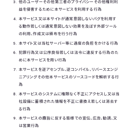
他のユーザーその他第三者のプライバシーその他権利利
益を侵害するために本サービスを利用する行為
本サービス又は本サイトが通常意図しないバグを利用す
る動作若しくは通常意図しない効果を及ぼす外部ツール
の利用、作成又は頒布を行う行為
本サイト又は当社サーバー等に過度の負担をかける行為
犯罪行為又は公序良俗若しくは法令に違反する行為のた
めに本サービスを用い行為
本サービスを逆アセンブル、逆コンパイル、リバースエンジ
ニアリングその他本サービスのソースコードを解析する行
為
本サービスのシステムに権限なく不正にアクセスし又は当
社設備に蓄積された情報を不正に書換え若しくは消去す
る行為
本サービスの趣旨に反する態様での宣伝、広告、勧誘、又
は営業行為