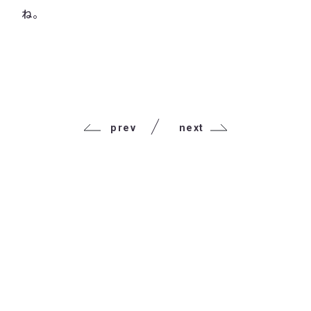
ね。
prev
next