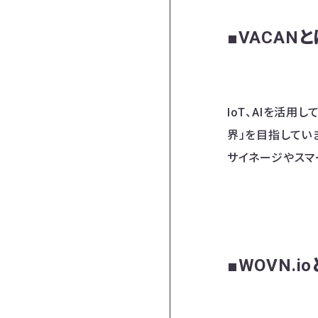
■VACANと
IoT、AIを活
界」を目指してい
サイネージやスマ
■WOVN.i