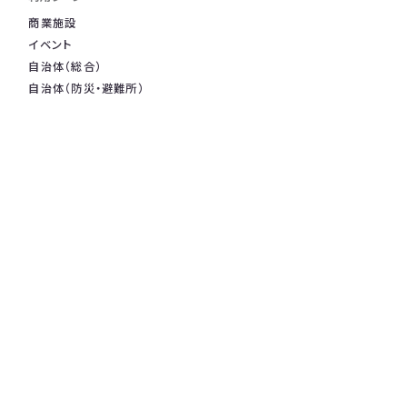
商業施設
イベント
自治体（総合）
自治体（防災・避難所）
ホテル・旅館
トイレ（混雑抑止）
トイレ（広告出稿）
飲食店
サービス
混雑状況の可視化 / 管理
業務効率化 / 人件費削減
行列・順番待ちの管理
座席管理 / 直前予約
トイレでの広告配信
混雑コンサルティング
地域参加型ポイ活SNS