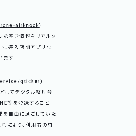
hrone-airknock
)
イレの空き情報をリアルタ
イト、導入店舗アプリな
います。
ervice/qticket
)
などしてデジタル整理券
NE等を登録すること
間を自由に過ごしていた
これにより、利用者の待