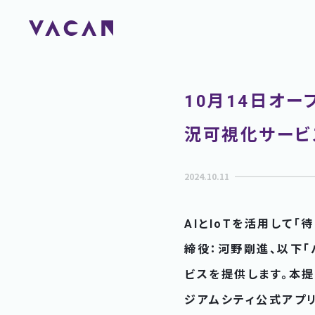
10月14日オ
況可視化サービ
2024.10.11
AIとIoTを活用して
締役：河野剛進、以下「
ビスを提供します。本
ジアムシティ公式アプ