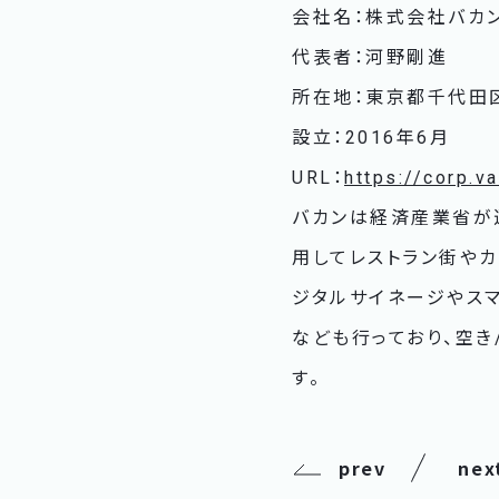
会社名：株式会社バカ
代表者：河野剛進
所在地：東京都千代田区麹町
設立：2016年6月
URL：
https://corp.v
バカンは経済産業省が選定
用してレストラン街やカ
ジタルサイネージやス
なども行っており、空き
す。
prev
nex