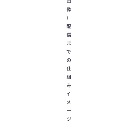
画
像
）
配
信
ま
で
の
仕
組
み
イ
メ
ー
ジ