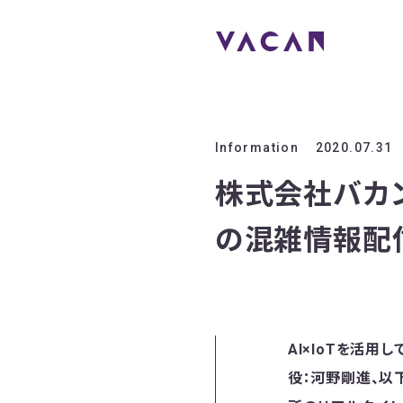
Information
2020.07.31
株式会社バカン
の混雑情報配
AI×IoTを活
役：河野剛進、以下