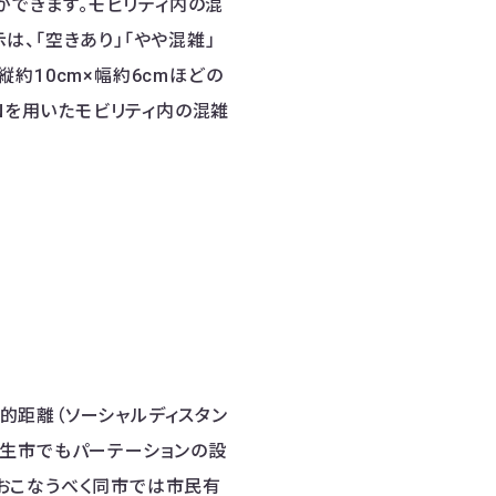
ができます。​モビリティ内の混
、「空きあり」「やや混雑」
縦約10cm×幅約6cmほどの
ANを用いたモビリティ内の混雑
的距離（ソーシャルディスタン
桐生市でもパーテーションの設
おこなうべく同市では市民有