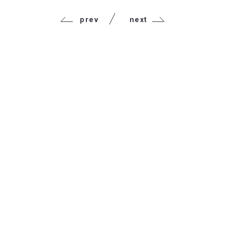
prev
next