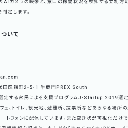
たAIカメラの映像と、窓口の稼働状況を検知する立札方
で判定します。
について
can.com
区麹町2-5-1 半蔵門PREX South
る官民による支援プログラムJ-Startup 2019​​選定
フェ、トイレ、観光地、避難所、投票所などあらゆる場所
マートフォンに配信しています。また空き状況可視化だけで