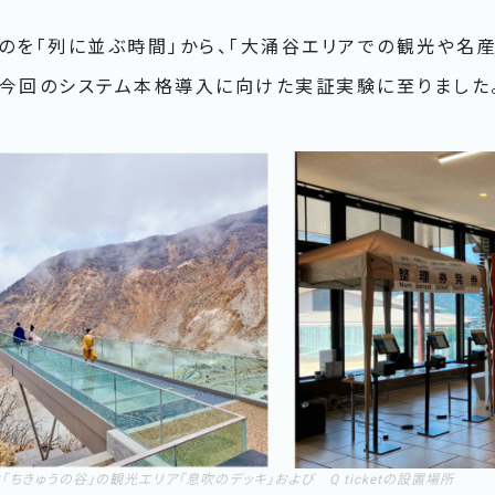
のを「列に並ぶ時間」から、「大涌谷エリアでの観光や名
、今回のシステム本格導入に向けた実証実験に至りました
谷「ちきゅうの谷」の観光エリア「息吹のデッキ」および Q ticketの設置場所