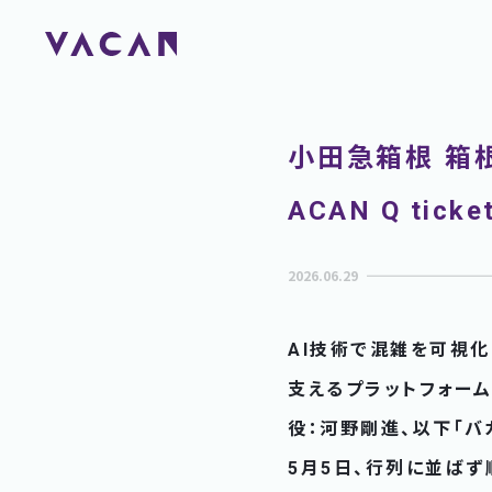
小田急箱根 箱
ACAN Q ti
2026.06.29
AI技術で混雑を可視化
支えるプラットフォー
役：河野剛進、以下「
5月5日、行列に並ばず順