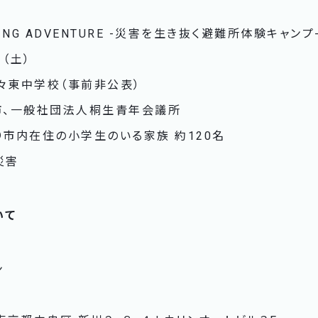
ING ADVENTURE -災害を生き抜く避難所体験キャンプ
日（土）
々東中学校（事前非公表）
り市、一般社団法人桐生青年会議所
り市内在住の小学生のいる家族 約120名
災害
いて
ン