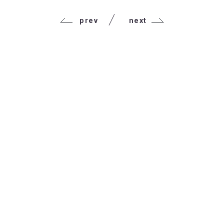
prev
next