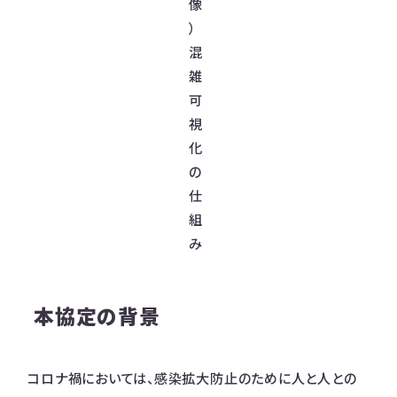
像
）
混
雑
可
視
化
の
仕
組
み
本協定の背景
コロナ禍においては、感染拡大防止のために人と人との