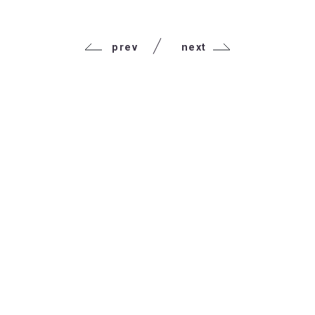
prev
next