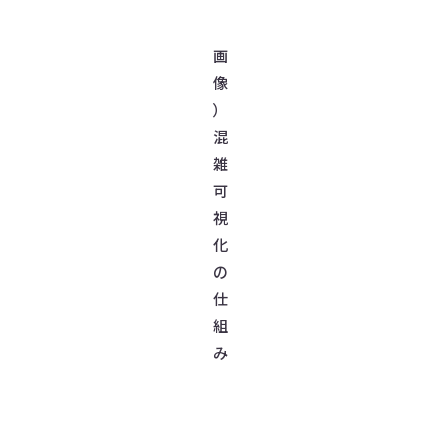
画
像
）
混
雑
可
視
化
の
仕
組
み