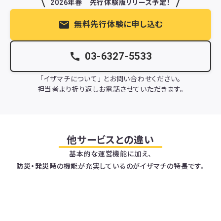
2026年春 先行体験版リリース予定！
mail
無料先行体験に申し込む
call
03-6327-5533
「イザマチについて」 とお問い合わせください。
担当者より折り返しお電話させていただきます。
他サービスとの違い
基本的な運営機能に加え、
防災・発災時
の機能が充実しているのがイザマチの特長です。