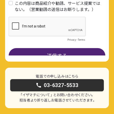
電話での申し込みはこちら
call
03-6327-5533
「イザマチについて」 とお問い合わせください。
担当者より折り返しお電話させていただきます。