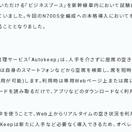
用いただける「ビジネスブース」を新幹線車内において試験
用していました。今回のN700S全編成への本格導入において
することとなりました。
て
理サービス「Autokeep」は、人手を介さずに座席の空
者は自身のスマートフォンなどから空席を検索し、席を短
使用が可能)します。利用時は専用Webページ上または席
ードを読み取るだけで、アプリなどのダウンロードなく利
タを使うことで、Web上からリアルタイムの空き状況を利
toKeepは新たに人手など必要なく導入できるため、オペ