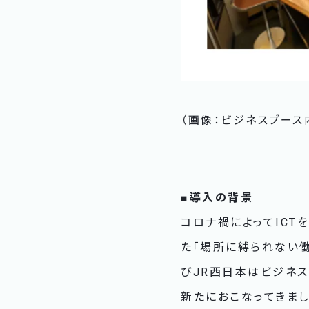
（画像：ビジネスブース内
■導入の背景
コロナ禍によってICT
た「場所に縛られない働
びJR西日本はビジネス
新たにおこなってきま